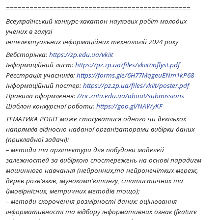
===============================================
Всеукраїнський конкурс-хакатон наукових робіт молодих
учених в галузі
інтелектуальних інформаційних технологій 2024 року
Вебсторінка:
https://zp.edu.ua/vkiit
Інформаційний лист:
https://pz.zp.ua/files/vkiit/inflyst.pdf
Реєстрація учасників:
https://forms.gle/6H77MqgeuENm1kP68
Інформаційний постер:
https://pz.zp.ua/files/vkiit/poster.pdf
Правила оформлення:
//ric.zntu.edu.ua/about/submissions
Шаблон конкурсної роботи:
https://goo.gl/NAWyKF
ТЕМАТИКА РОБІТ може стосуватися одного чи декількох
напрямків відносно наданої організаторами вибірки даних
(прикладної задачі):
– методи та архітектури для побудови моделей
залежностей за вибіркою спостережень на основі парадигм
машинного навчання (нейронних,та нейронечітких мереж,
дерев розв'язків, імунокомп'ютингу, статистичних та
ймовірнісних, метричних методів тощо);
– методи скорочення розмірності даних: оцінювання
інформативності та відбору інформативних ознак (feature