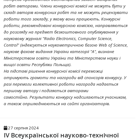
робіт авторами. Члени конкурсної комісії не можуть бути у
складі авторів конкурсних робіт та не можуть рецензувати
роботи того закладу, у якому вони працюють. Конкурсні
роботи, рекомендовані конкурсною комісією, направляються
до розгляду на предмет безкоштовного опублікування у
науковому журналі "Radio Electronics, Computer Science,
Control" (індексується наукометричною базою Web of Science,
наукове фахове видання України категорії "А", визнане
Міністерством освіти України та Міністерством науки і
вищої освіти Республіки Польща).
На підставі рішення конкурсної комісії переможці
отримують грамоти та нагороди від спонсорів конкурсу. У
разі перемоги колективної роботи нагорода надається
першому автору і поділяється авторами
самостійно. Результати конкурсу надсилаються учасникам,
а також оприлюднюються на сайті організаторів.
27 серпня 2024
IV Всеукраїнської науково-технічної