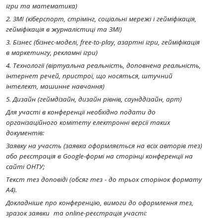
ігри та математика)
2. ЗМІ (кіберспорт, стрімінг, соціальні мережі і гейміфікація,
гейміфікація в журналістиці та ЗМІ)
3. Бізнес (бізнес-моделі, free-to-play, азартні ігри, гейміфікація
в маркетингу, рекламні ігри)
4. Технології (віртуальна реальність, доповнена реальність,
інтернет речей, пристрої, що носяться, штучний
інтелект, машинне навчання)
5. Дизайн (геймдізайн, дизайн рівнів, саунддізайн, арт)
Для участі в конференції необхідно подати до
організаційного комітету електронні версії таких
документів:
Заявку на участь (заявка оформляється на всіх авторів тез)
або реєстрація в Google-формі на сторінці конференції на
сайті ОНТУ;
Текст тез доповіді (обсяг тез - до трьох сторінок формату
А4).
Докладніше про конференцію, вимоги до оформлення тез,
зразок заявки та online-реєстрація участі: