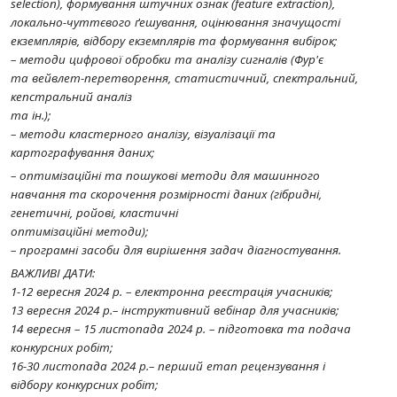
selection), формування штучних ознак (feature extraction),
локально-чуттєвого ґешування, оцінювання значущості
екземплярів, відбору екземплярів та формування вибірок;
– методи цифрової обробки та аналізу сигналів (Фур'є
та вейвлет-перетворення, статистичний, спектральний,
кепстральний аналіз
та ін.);
– методи кластерного аналізу, візуалізації та
картографування даних;
– оптимізаційні та пошукові методи для машинного
навчання та скорочення розмірності даних (гібридні,
генетичні, ройові, кластичні
оптимізаційні методи);
– програмні засоби для вирішення задач діагностування.
ВАЖЛИВІ ДАТИ:
1-12 вересня 2024 р. – електронна реєстрація учасників;
13 вересня 2024 р.– інструктивний вебінар для учасників;
14 вересня – 15 листопада 2024 р. – підготовка та подача
конкурсних робіт;
16-30 листопада 2024 р.– перший етап рецензування і
відбору конкурсних робіт;