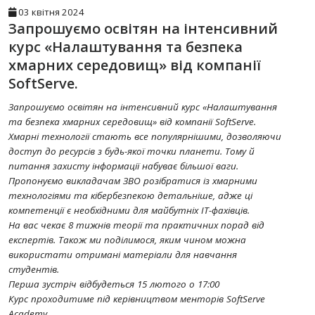
03 квітня 2024
Запрошуємо освітян на інтенсивний
курс «Налаштування та безпека
хмарних середовищ» від компанії
SoftServe.
Запрошуємо освітян на інтенсивний курс «Налаштування
та безпека хмарних середовищ» від компанії SoftServe.
Хмарні технології стають все популярнішими, дозволяючи
доступ до ресурсів з будь-якої точки планети. Тому й
питання захисту інформації набуває більшої ваги.
Пропонуємо викладачам ЗВО розібратися із хмарними
технологіями та кібербезпекою детальніше, адже ці
компетенції є необхідними для майбутніх ІТ-фахівців.
На вас чекає 8 тижнів теорії та практичних порад від
експертів. Також ми поділимося, яким чином можна
використати отримані матеріали для навчання
студентів.
Перша зустріч відбудеться 15 лютого о 17:00
Курс проходитиме під керівництвом менторів SoftServe
Academy