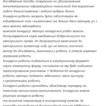
дослідження та/або створення чи удосконалення
інтелектуальних інформаційних технологій для вирішення
задачі діагностування і заданої вибірки даних.
Конкурсні роботи можуть бути підготовлені як
індивідуально так і колективно (не більше двох авторів, усі з
яких мають відповідати
вимогам конкурсу). Автори конкурсних робіт мають
дотримуватися норм академічної доброчесності та
авторського права. Не допускається включення до
авторського колективу осіб, що не внесли значного
внеску до досліджень, виконаних у роботі, а також наукових
керівників роботи.
Конкурсні роботи подаються в електронному форматі
через електронну форму, посилання на яку буде надіслано
зареєстрованим учасникам. У додаток до конкурсної
роботи автори подають відеозапис свого виступу
з презентацією роботи.
Конкурсні роботи проходять обов'язкову перевірку на
текстові запозичення (антиплагіат). Конкурсна комісія
рецензує конкурсні роботи
та визначає переможців в асинхронному режимі. За
потреби проводиться дистанційний захист відібраних