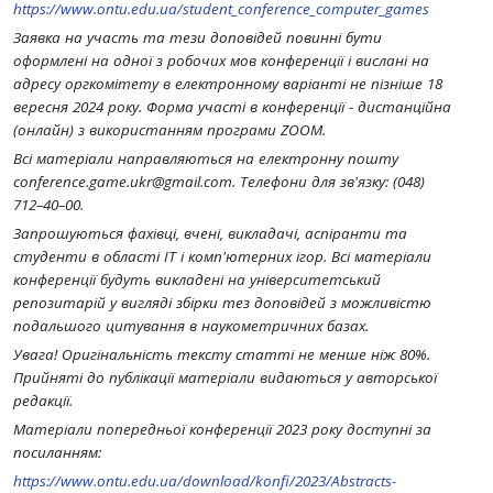
https://www.ontu.edu.ua/student_conference_computer_games
Заявка на участь та тези доповідей повинні бути
оформлені на одної з робочих мов конференції і вислані на
адресу оргкомітету в електронному варіанті не пізніше 18
вересня 2024 року. Форма участі в конференції - дистанційна
(онлайн) з використанням програми ZOOM.
Всі матеріали направляються на електронну пошту
conference.game.ukr@gmail.com. Телефони для зв'язку: (048)
712–40–00.
Запрошуються фахівці, вчені, викладачі, аспіранти та
студенти в області IT і комп'ютерних ігор. Всі матеріали
конференції будуть викладені на університетський
репозитарій у вигляді збірки тез доповідей з можливістю
подальшого цитування в наукометричних базах.
Увага! Оригінальність тексту статті не менше ніж 80%.
Прийняті до публікації матеріали видаються у авторської
редакції.
Матеріали попередньої конференції 2023 року доступні за
посиланням:
https://www.ontu.edu.ua/download/konfi/2023/Abstracts-