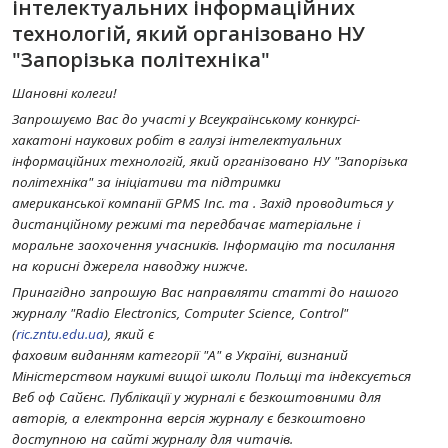
інтелектуальних інформаційних
технологій, який організовано НУ
"Запорізька політехніка"
Шановні колеги!
Запрошуємо Вас до участі у Всеукраїнському конкурсі-
хакатоні наукових робіт в галузі інтелектуальних
інформаційних технологій, який організовано НУ "Запорізька
політехніка" за ініціативи та підтримки
американської компанії GPMS Inc. та . Захід проводиться у
дистанційному режимі та передбачає матеріальне і
моральне заохочення учасників. Інформацію та посилання
на корисні джерела наводжу нижче.
Принагідно запрошую Вас направляти статті до нашого
журналу "Radio Electronics, Computer Science, Control"
(
ric.zntu.edu.ua
), який є
фаховим виданням категорії "А" в Україні, визнаний
Міністерством наукимі вищої школи Польщі та індексується
Веб оф Сайєнс. Публікації у журналі є безкоштовними для
авторів, а електронна версія журналу є безкоштовно
доступною на сайті журналу для читачів.