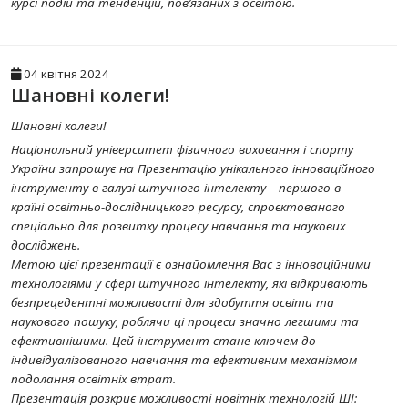
курсі подій та тенденцій, пов’язаних з освітою.
04 квітня 2024
Шановні колеги!
Шановні колеги!
Національний університет фізичного виховання і спорту
України запрошує на Презентацію унікального інноваційного
інструменту в галузі штучного інтелекту – першого в
країні освітньо-дослідницького ресурсу, спроєктованого
спеціально для розвитку процесу навчання та наукових
досліджень.
Метою цієї презентації є ознайомлення Вас з інноваційними
технологіями у сфері штучного інтелекту, які відкривають
безпрецедентні можливості для здобуття освіти та
наукового пошуку, роблячи ці процеси значно легшими та
ефективнішими. Цей інструмент стане ключем до
індивідуалізованого навчання та ефективним механізмом
подолання освітніх втрат.
Презентація розкриє можливості новітніх технологій ШІ: