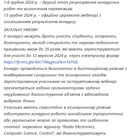
1-8 грудня 2024 р. – другий етап рецензування конкурсних
робіт та визначення переможців;
13 грудня 2024 р. – офіційна церемонія (вебінар) з
оголошенням результатів конкурсу.
ЗАГАЛЬНІ УМОВИ
У конкурсі можуть брати участь студенти, аспіранти,
докторанти, молоді спеціалісти та науково-педагогічні
працівники віком до 35 років, які мають зареєструватися
для участі до 12 вересня 2024 р. через електронну форму:
https://forms.gle/6H77MqgeuENm1kP68
.
Конкурс проводиться безоплатно в дистанційному режимі з
комбінуванням синхронних та асинхронних заходів.
Зареєстрованим учасникам на інструктивному вебінарі
презентується задана організаторами задача
неруйнівного діагностування об'єктів з відповідною
вибіркою даних.
Учасники мають самостійно в асинхронному режимі
підготувати конкурсні роботи англійською (пріоритетно)
або українською мовою за правилами та шаблоном
статей наукового журналу "Radio Electronics,
Computer Science, Control", які демонструватимуть