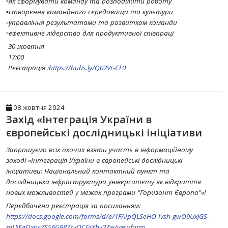
▫️як сформувати команду та розподілити роботу
▫️створення командного середовища та культури
▫️управління результатами та розвитком команди
▫️ефективне лідерство для продуктивної співпраці
30 жовтня
17:00
Реєстрація :
https://hubs.ly/Q02Vr-CF0
08 жовтня 2024
Захід «Інтеграція України в
європейські дослідницькі ініціативи
Запрошуємо всіх охочих взяти участь в інформаційному
заході «Інтеграція України в європейські дослідницькі
ініціативи: Національний контактний пункт та
дослідницька інфраструктура університету як відкриття
нових можливостей у межах програми "Горизонт Європа"»!
Передбачена реєстрація за посиланням:
https://docs.google.com/forms/d/e/1FAIpQLSeHO-Ivsh-gwO9UxjGS-
mUiEgQxpc7SS6G987syQCFzXhy2Zw/viewform