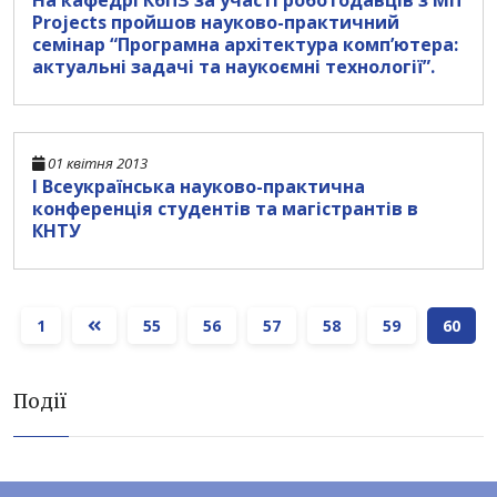
На кафедрі КбПЗ за участі роботодавців з Mif
Projects пройшов науково-практичний
семінар “Програмна архітектура комп’ютера:
актуальні задачі та наукоємні технології”.
01 квітня 2013
І Всеукраїнська науково-практична
конференція студентів та магістрантів в
КНТУ
1
55
56
57
58
59
60
Події