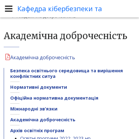
Кафедра кібербезпеки та програмн
Нормативні документи
Академічна доброчесність
Академічна доброчесність
Академічна доброчесність
Безпека освітнього середовища та вирішення
конфліктних ситуа
Нормативні документи
Офіційна нормативна документація
Міжнародні зв’язки
Академічна доброчесність
Архів освітніх програм
Освітні програми 2022_2023 нр